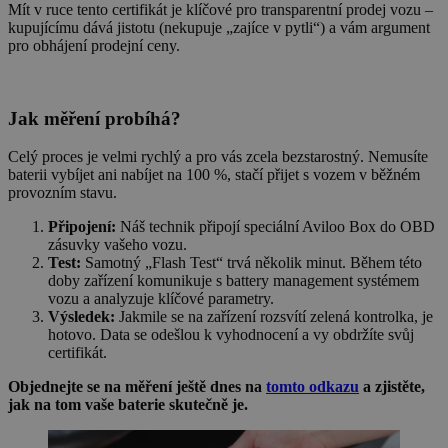
Mít v ruce tento certifikát je klíčové pro transparentní prodej vozu –
kupujícímu dává jistotu (nekupuje „zajíce v pytli“) a vám argument
pro obhájení prodejní ceny.
Jak měření probíhá?
Celý proces je velmi rychlý a pro vás zcela bezstarostný. Nemusíte
baterii vybíjet ani nabíjet na 100 %, stačí přijet s vozem v běžném
provozním stavu.
Připojení:
Náš technik připojí speciální Aviloo Box do OBD
zásuvky vašeho vozu.
Test:
Samotný „Flash Test“ trvá několik minut. Během této
doby zařízení komunikuje s battery management systémem
vozu a analyzuje klíčové parametry.
Výsledek:
Jakmile se na zařízení rozsvítí zelená kontrolka, je
hotovo. Data se odešlou k vyhodnocení a vy obdržíte svůj
certifikát.
Objednejte se na měření ještě dnes na
tomto odkazu
a zjistěte,
jak na tom vaše baterie skutečně je.