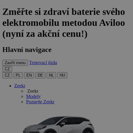
Změřte si zdraví baterie svého
elektromobilu metodou Aviloo
(nyní za akční cenu!)
Hlavní navigace
Testovací jízda
Zavřít menu
CZ
CZ
PL
EN
DE
NL
HU
Zeekr
Zeekr
Modely
Poznejte
Zeekr