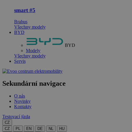
smart
#5
Brabus
Všechny modely
BYD
BYD
Modely
Všechny modely
Servis
centrum elektromobility
Sekundární navigace
O nás
Novinky
Kontakty
Testovací jízda
CZ
CZ
PL
EN
DE
NL
HU