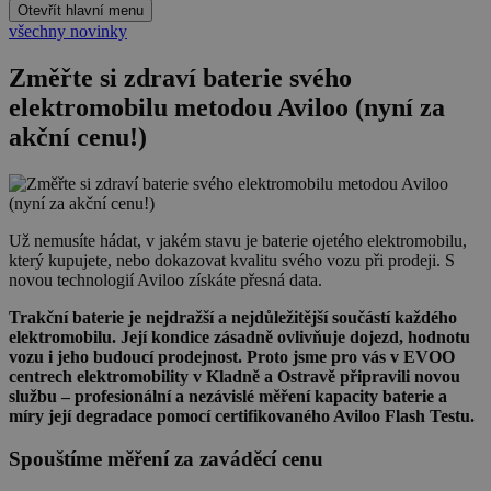
Otevřít hlavní menu
všechny novinky
Změřte si zdraví baterie svého
elektromobilu metodou Aviloo (nyní za
akční cenu!)
Už nemusíte hádat, v jakém stavu je baterie ojetého elektromobilu,
který kupujete, nebo dokazovat kvalitu svého vozu při prodeji. S
novou technologií Aviloo získáte přesná data.
Trakční baterie je nejdražší a nejdůležitější součástí každého
elektromobilu. Její kondice zásadně ovlivňuje dojezd, hodnotu
vozu i jeho budoucí prodejnost. Proto jsme pro vás v EVOO
centrech elektromobility v Kladně a Ostravě připravili novou
službu – profesionální a nezávislé měření kapacity baterie a
míry její degradace pomocí certifikovaného Aviloo Flash Testu.
Spouštíme měření za zaváděcí cenu