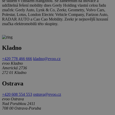
se sídlem v čínském Hangzhou. Se zaměřením na inovace a
udržitelná řešení mobility dnes Geely Holding vlastní celou řadu
značek: Geely Auto, Lynk & Co, Zeekr, Geometry, Volvo Cars,
Polestar, Lotus, London Electric Vehicle Company, Farizon Auto,
RADAR AUTO a Cao Cao Mobility. Zeekr je nejnovější luxusní
značka elektromobilů této skupiny.
Kladno
+420 778 466 666
kladno@evoo.cz
evoo Kladno
Americká 2736
272 01 Kladno
Ostrava
+420 608 554 553
ostrava@evoo.cz
evoo Ostrava
Nad Porubkou 2411
708 00 Ostrava-Poruba