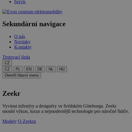
Servis
centrum elektromobility
Sekundární navigace
O nás
Novinky
Kontakty
Testovací jízda
CZ
CZ
PL
EN
DE
NL
HU
Otevřít hlavní menu
Zeekr
Vyvinut inženýry a designéry ve švédském Göteborgu. Zeekr
snoubí výkon, luxus a nejmodernější technologie pro náročné řidiče.
Modely
O Zeekru