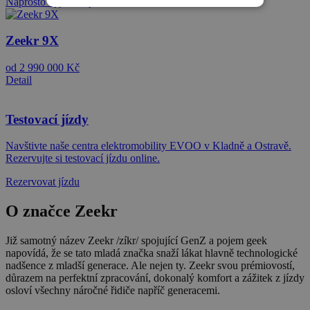
Naprosto výjimečný
Zeekr 9X
od 2 990 000 Kč
Detail
Testovací jízdy
Navštivte naše centra elektromobility EVOO v Kladně a Ostravě.
Rezervujte si testovací jízdu online.
Rezervovat jízdu
O značce
Zeekr
Již samotný název Zeekr /zíkr/ spojující GenZ a pojem geek
napovídá, že se tato mladá značka snaží lákat hlavně technologické
nadšence z mladší generace. Ale nejen ty. Zeekr svou prémiovostí,
důrazem na perfektní zpracování, dokonalý komfort a zážitek z jízdy
osloví všechny náročné řidiče napříč generacemi.