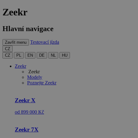
Zeekr
Hlavní navigace
Testovací jízda
Zavřít menu
CZ
CZ
PL
EN
DE
NL
HU
Zeekr
Zeekr
Modely
Poznejte
Zeekr
Zeekr
X
od 899 000 Kč
Zeekr
7X