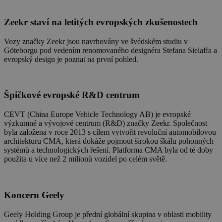
Zeekr
staví na letitých evropských zkušenostech
Vozy značky Zeekr jsou navrhovány ve švédském studiu v
Göteborgu pod vedením renomovaného designéra Stefana Sielaffa a
evropský design je poznat na první pohled.
Špičkové evropské R&D centrum
CEVT (China Europe Vehicle Technology AB) je evropské
výzkumné a vývojové centrum (R&D) značky Zeekr. Společnost
byla založena v roce 2013 s cílem vytvořit revoluční automobilovou
architekturu CMA, která dokáže pojmout širokou škálu pohonných
systémů a technologických řešení. Platforma CMA byla od té doby
použita u více než 2 milionů vozidel po celém světě.
Koncern Geely
Geely Holding Group je přední globální skupina v oblasti mobility