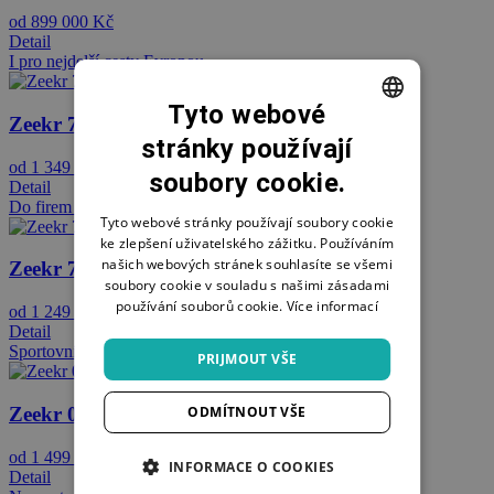
od 899 000 Kč
Detail
I pro nejdelší cesty Evropou
Tyto webové
Zeekr 7X
stránky používají
CZECH
od 1 349 000 Kč
soubory cookie.
SWEDISH
Detail
Do firem i pro rodinu
POLISH
Tyto webové stránky používají soubory cookie
ke zlepšení uživatelského zážitku. Používáním
GERMAN
našich webových stránek souhlasíte se všemi
Zeekr 7GT
soubory cookie v souladu s našimi zásadami
používání souborů cookie.
Více informací
od 1 249 000 Kč
Detail
Sportovní i luxusní
PRIJMOUT VŠE
Zeekr 001
ODMÍTNOUT VŠE
od 1 499 000 Kč
INFORMACE O COOKIES
Detail