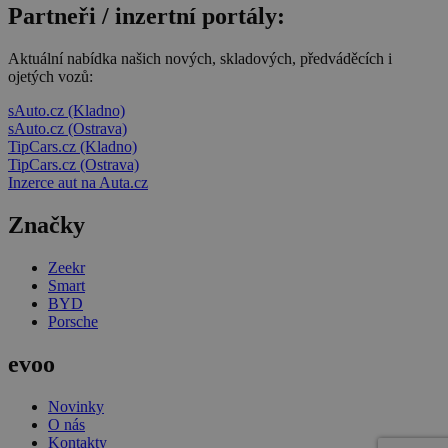
Partneři / inzertní portály:
Aktuální nabídka našich nových, skladových, předváděcích i
ojetých vozů:
sAuto.cz (Kladno)
sAuto.cz (Ostrava)
TipCars.cz (Kladno)
TipCars.cz (Ostrava)
Inzerce aut na Auta.cz
Značky
Zeekr
Smart
BYD
Porsche
evoo
Novinky
O nás
Kontakty