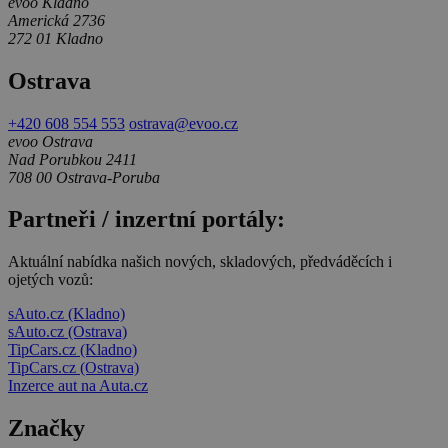
evoo Kladno
Americká 2736
272 01 Kladno
Ostrava
+420 608 554 553
ostrava@evoo.cz
evoo Ostrava
Nad Porubkou 2411
708 00 Ostrava-Poruba
Partneři / inzertní portály:
Aktuální nabídka našich nových, skladových, předváděcích i
ojetých vozů:
sAuto.cz (Kladno)
sAuto.cz (Ostrava)
TipCars.cz (Kladno)
TipCars.cz (Ostrava)
Inzerce aut na Auta.cz
Značky