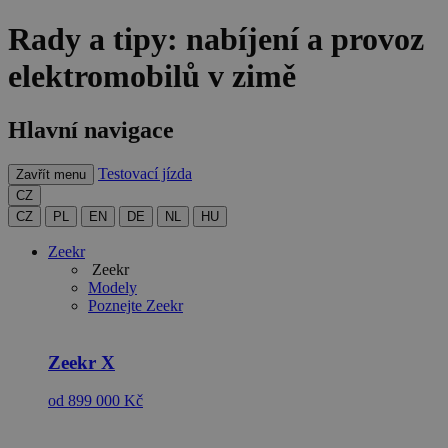
Rady a tipy: nabíjení a provoz
elektromobilů v zimě
Hlavní navigace
Testovací jízda
Zavřít menu
CZ
CZ
PL
EN
DE
NL
HU
Zeekr
Zeekr
Modely
Poznejte
Zeekr
Zeekr
X
od 899 000 Kč