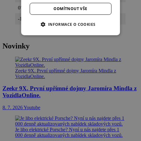
0°C
400 km
ODMÍTNOUT VŠE
-10°C
350 km
INFORMACE O COOKIES
Novinky
Zeekr 9X. První upřímné dojmy Jaromíra Mindla z
VozidlaOnline.
Zeekr 9X. První upřímné dojmy Jaromíra Mindla z
VozidlaOnline.
8. 7. 2026
Youtube
Je libo elektrické Porsche? Nyní u nás najdete přes 1
000 denně aktualizovaných nabídek skladových vozů.