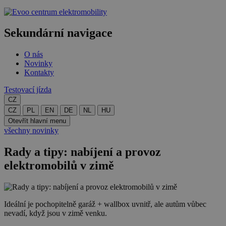
centrum elektromobility
Sekundární navigace
O nás
Novinky
Kontakty
Testovací jízda
CZ
CZ
PL
EN
DE
NL
HU
Otevřít hlavní menu
všechny novinky
Rady a tipy: nabíjení a provoz
elektromobilů v zimě
Ideální je pochopitelně garáž + wallbox uvnitř, ale autům vůbec
nevadí, když jsou v zimě venku.