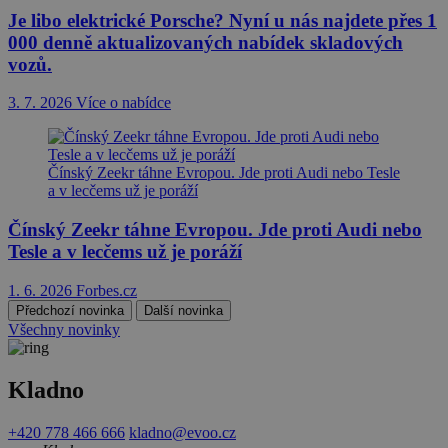
Je libo elektrické Porsche? Nyní u nás najdete přes 1
000 denně aktualizovaných nabídek skladových
vozů.
3. 7. 2026
Více o nabídce
Čínský Zeekr táhne Evropou. Jde proti Audi nebo Tesle
a v lecčems už je poráží
Čínský Zeekr táhne Evropou. Jde proti Audi nebo
Tesle a v lecčems už je poráží
1. 6. 2026
Forbes.cz
Předchozí novinka
Další novinka
Všechny novinky
Kladno
+420 778 466 666
kladno@evoo.cz